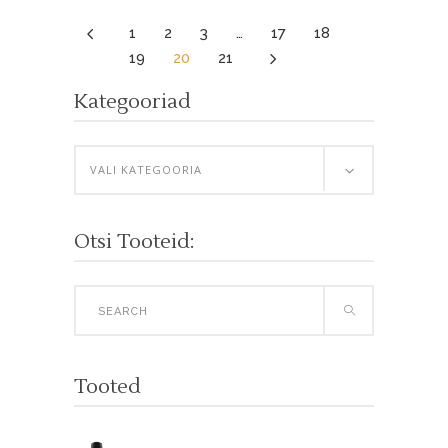
hind
price
oli:
is:
4
1
2
3
…
17
18
17.79 €.
15.00 €.
5
19
20
21
Kategooriad
VALI KATEGOORIA
Otsi Tooteid:
Search
for:
Tooted