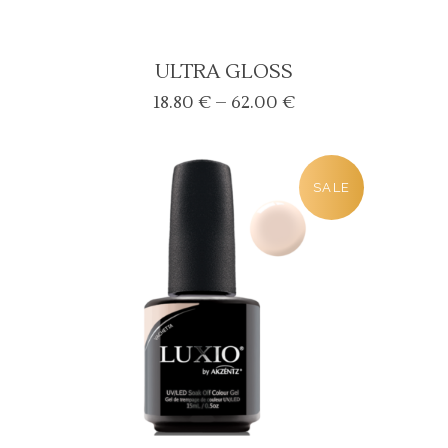
ULTRA GLOSS
Price
18.80
€
–
62.00
€
range:
18.80 €
through
SALE
62.00 €