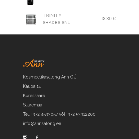
hind
price
oli:
is:
TRINITY
18.80
€
17.79 €.
15.00 €.
SHADES SN1
Kosmeetikasalong Ann OÜ
Kauba 14
Kuressaare
Saaremaa
Tel. +372 4533057 või +372 53312200
info@annsalong.ee