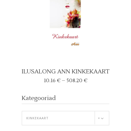
ILUSALONG ANN KINKEKAART
Price
10.16
€
–
508.20
€
range:
10.16 €
Kategooriad
through
508.20 €
KINKEKAART
×