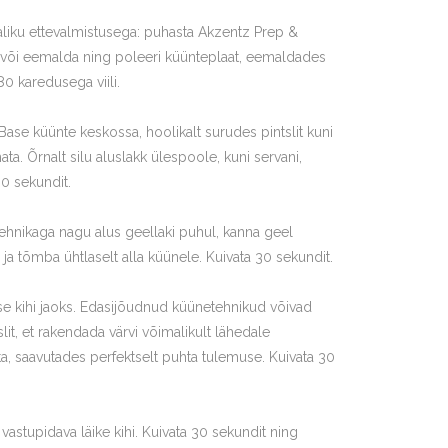
aliku ettevalmistusega: puhasta Akzentz Prep &
 või eemalda ning poleeri küünteplaat, eemaldades
0 karedusega viili.
ase küünte keskossa, hoolikalt surudes pintslit kuni
. Õrnalt silu aluslakk ülespoole, kuni servani,
30 sekundit.
ehnikaga nagu alus geellaki puhul, kanna geel
ja tõmba ühtlaselt alla küünele. Kuivata 30 sekundit.
ise kihi jaoks. Edasijõudnud küünetehnikud võivad
it, et rakendada värvi võimalikult lähedale
, saavutades perfektselt puhta tulemuse. Kuivata 30
stupidava läike kihi. Kuivata 30 sekundit ning