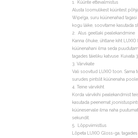
Küünte ettevalmistus
Alusta loomulikest küüntest põhj
Wipe’ga, suru küünenahad tagasi
kogu läike, soovitame kasutada 18
Alus geellaki pealekandmine
Kanna õhuke, ühtlane kiht LUXIO B
küünenahani ilma seda puudutamata
tagades täieliku katvuse. Kuivata 
Värvikate
Vali soovitud LUXIO toon. Sama t
surudes pintslit küünenaha poole 
Teine värvikiht
Korda värvikihi pealekandmist te
kasutada peenemat joonistuspintsl
küüneservale ilma naha puutumata
sekundit.
Lõppviimistlus
Lõpeta LUXIO Gloss-ga, tagades va