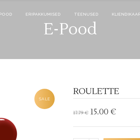
-POOD
ERIPAKKUMISED
TEENUSED
KLIENDIKAA
E-Pood
ROULETTE
SALE
Algne
Curre
15.00
€
17.79
€
hind
price
oli:
is:
17.79 €.
15.00 