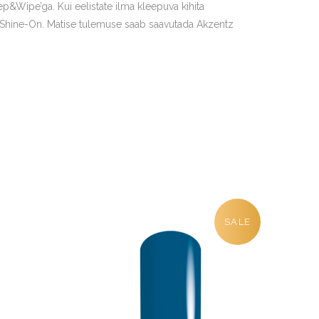
p&Wipe’ga. Kui eelistate ilma kleepuva kihita
z Shine-On. Matise tulemuse saab saavutada Akzentz
SALE