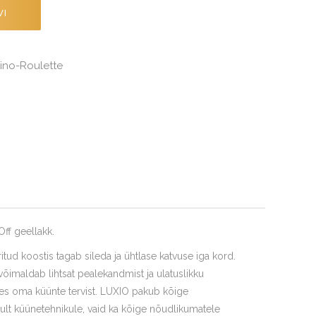
VI
ino-Roulette
Off geellakk.
itud koostis tagab sileda ja ühtlase katvuse iga kord.
imaldab lihtsat pealekandmist ja ulatuslikku
ades oma küünte tervist. LUXIO pakub kõige
ult küünetehnikule, vaid ka kõige nõudlikumatele