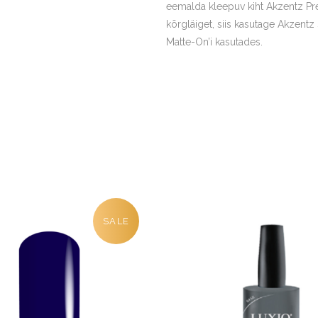
eemalda kleepuv kiht Akzentz Pre
kõrgläiget, siis kasutage Akzent
Matte-On’i kasutades.
SALE