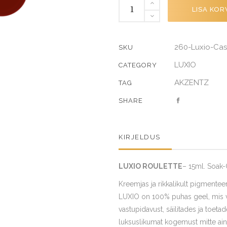
ROULETTE
LISA KOR
quantity
260-Luxio-Cas
SKU
LUXIO
CATEGORY
AKZENTZ
TAG
SHARE
KIRJELDUS
LUXIO ROULETTE
– 15ml. Soak-
Kreemjas ja rikkalikult pigmenteer
LUXIO on 100% puhas geel, mis võ
vastupidavust, säilitades ja toet
luksuslikumat kogemust mitte ain