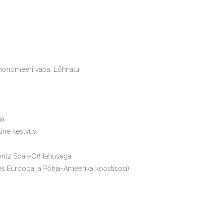
monomeeri vaba, Lõhnatu
ga
line kestvus
ntz Soak-Off lahusega
s Euroopa ja Põhja-Ameerika koostisosi)