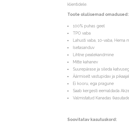
klientidele.
Toote olulisemad omadused:
100% puhas geel
TPO vaba
Lahusti vaba, 10-vaba, Hema 
Isetasanduv
Lihtne pealekandmine
Mitte kahanev
Suurepärase ja sileda katvuse
Äärmiselt vastupidav ja pikaaja
Ei kooru, ega pragune
Saab kergesti eemaldada Akze
Valmistatud Kanadas (kasutade
Soovitatav kasutuskord: