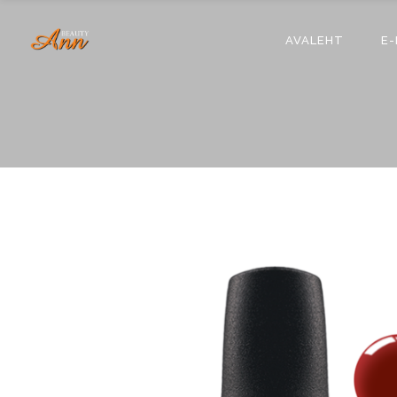
AVALEHT
E