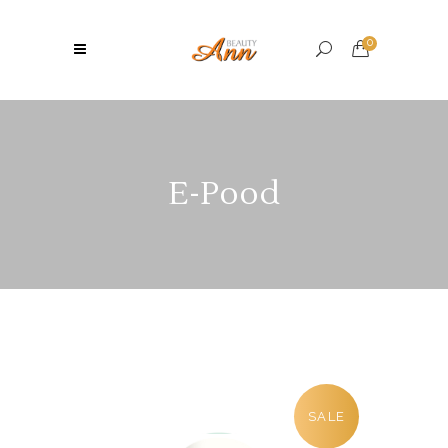
0
E-Pood
SALE