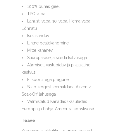
100% puhas geel
TPO vaba
Lahusti vaba, 10-vaba, Hema vaba,
Lõhnatu
Isetasanduv
Lihtne pealekandmine
Mitte kahanev
Suurepärase ja sileda katvusega
Äärmiselt vastupidav ja pikaajaline
kestvus
Ei kooru, ega pragune
Saab kergesti eemaldada Akzentz
Soak-Off lahusega
Valmistatud Kanadas (kasutades
Euroopa ja Põhja-Ameerika koostisosi)
Teave
Kreemjas ja rikkalikult pigmenteeritud