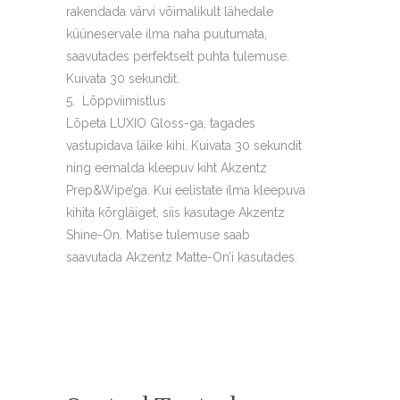
rakendada värvi võimalikult lähedale
küüneservale ilma naha puutumata,
saavutades perfektselt puhta tulemuse.
Kuivata 30 sekundit.
Lõppviimistlus
Lõpeta LUXIO Gloss-ga, tagades
vastupidava läike kihi. Kuivata 30 sekundit
ning eemalda kleepuv kiht Akzentz
Prep&Wipe’ga. Kui eelistate ilma kleepuva
kihita kõrgläiget, siis kasutage Akzentz
Shine-On. Matise tulemuse saab
saavutada Akzentz Matte-On’i kasutades.