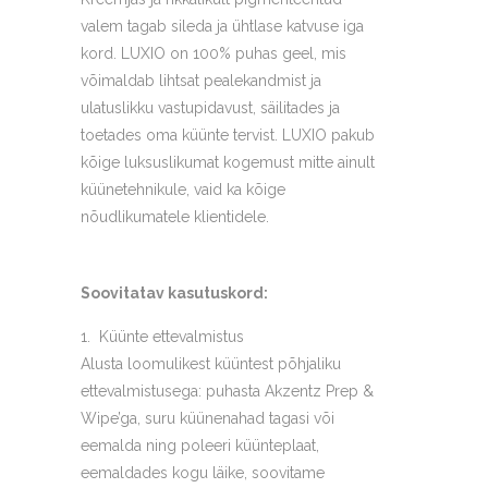
valem tagab sileda ja ühtlase katvuse iga
kord. LUXIO on 100% puhas geel, mis
võimaldab lihtsat pealekandmist ja
ulatuslikku vastupidavust, säilitades ja
toetades oma küünte tervist. LUXIO pakub
kõige luksuslikumat kogemust mitte ainult
küünetehnikule, vaid ka kõige
nõudlikumatele klientidele.
Soovitatav kasutuskord:
Küünte ettevalmistus
Alusta loomulikest küüntest põhjaliku
ettevalmistusega: puhasta Akzentz Prep &
Wipe’ga, suru küünenahad tagasi või
eemalda ning poleeri küünteplaat,
eemaldades kogu läike, soovitame