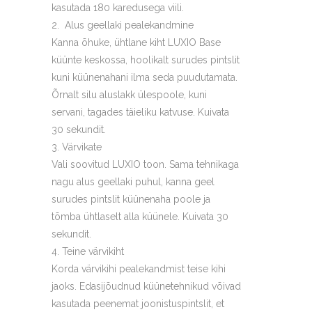
kasutada 180 karedusega viili.
Alus geellaki pealekandmine
Kanna õhuke, ühtlane kiht LUXIO Base
küünte keskossa, hoolikalt surudes pintslit
kuni küünenahani ilma seda puudutamata.
Õrnalt silu aluslakk ülespoole, kuni
servani, tagades täieliku katvuse. Kuivata
30 sekundit.
Värvikate
Vali soovitud LUXIO toon. Sama tehnikaga
nagu alus geellaki puhul, kanna geel
surudes pintslit küünenaha poole ja
tõmba ühtlaselt alla küünele. Kuivata 30
sekundit.
Teine värvikiht
Korda värvikihi pealekandmist teise kihi
jaoks. Edasijõudnud küünetehnikud võivad
kasutada peenemat joonistuspintslit, et