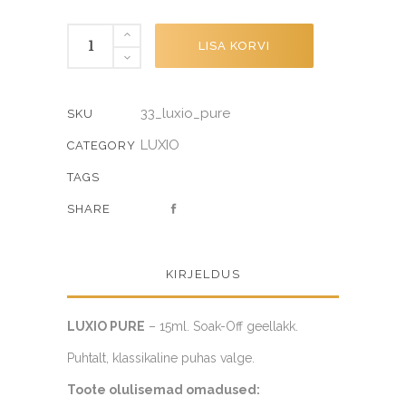
PURE
LISA KORVI
quantity
33_luxio_pure
SKU
LUXIO
CATEGORY
TAGS
SHARE
KIRJELDUS
LUXIO PURE
– 15ml. Soak-Off geellakk.
Puhtalt, klassikaline puhas valge.
Toote olulisemad omadused: