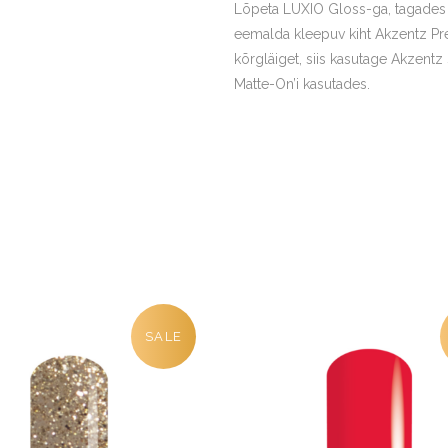
Lõpeta LUXIO Gloss-ga, tagades va
eemalda kleepuv kiht Akzentz Pre
kõrgläiget, siis kasutage Akzent
Matte-On’i kasutades.
SALE