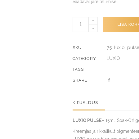
Saadaval järeltellimisel
PULSE
LISA KOR
quantity
75_luxio_puls
SKU
LUXIO
CATEGORY
TAGS
SHARE
KIRJELDUS
LUXIO PULSE
– 15ml. Soak-Off g
Kreemjas ja rikkalikult pigmenteer