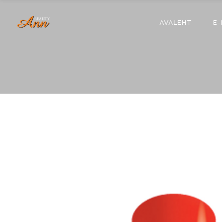
AVALEHT
E