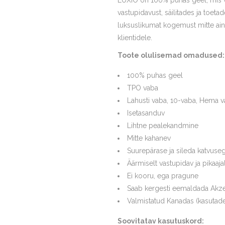
LUXIO on 100% puhas geel, mis võ
vastupidavust, säilitades ja toet
luksuslikumat kogemust mitte ain
klientidele.
Toote olulisemad omadused:
100% puhas geel
TPO vaba
Lahusti vaba, 10-vaba, Hema v
Isetasanduv
Lihtne pealekandmine
Mitte kahanev
Suurepärase ja sileda katvuse
Äärmiselt vastupidav ja pikaaja
Ei kooru, ega pragune
Saab kergesti eemaldada Akze
Valmistatud Kanadas (kasutade
Soovitatav kasutuskord: