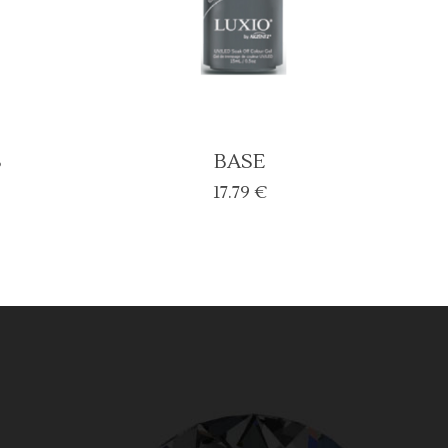
S
BASE
urrent
17.79
€
rice
:
5.00 €.