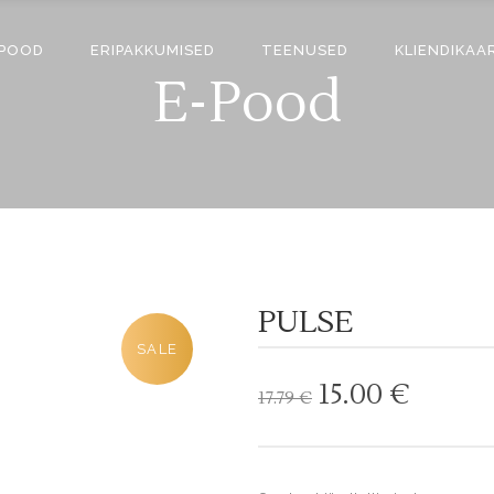
-POOD
ERIPAKKUMISED
TEENUSED
KLIENDIKAA
E-Pood
PULSE
SALE
Algne
Curre
15.00
€
17.79
€
hind
price
oli:
is:
17.79 €.
15.00 