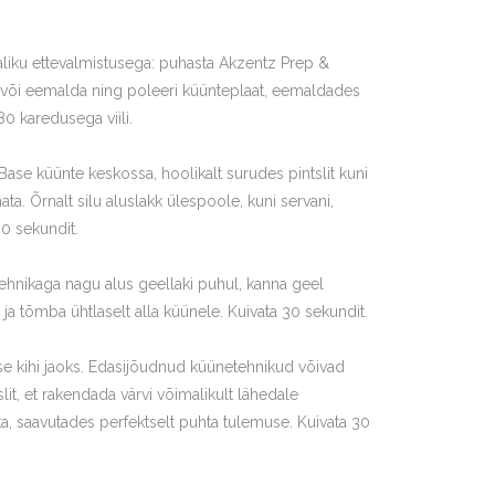
aliku ettevalmistusega: puhasta Akzentz Prep &
 või eemalda ning poleeri küünteplaat, eemaldades
0 karedusega viili.
ase küünte keskossa, hoolikalt surudes pintslit kuni
. Õrnalt silu aluslakk ülespoole, kuni servani,
30 sekundit.
ehnikaga nagu alus geellaki puhul, kanna geel
ja tõmba ühtlaselt alla küünele. Kuivata 30 sekundit.
ise kihi jaoks. Edasijõudnud küünetehnikud võivad
it, et rakendada värvi võimalikult lähedale
, saavutades perfektselt puhta tulemuse. Kuivata 30