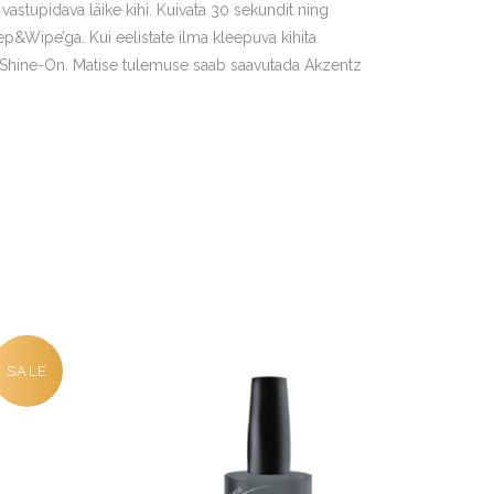
stupidava läike kihi. Kuivata 30 sekundit ning
p&Wipe’ga. Kui eelistate ilma kleepuva kihita
z Shine-On. Matise tulemuse saab saavutada Akzentz
SALE