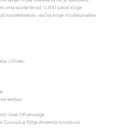
imaldab lihtsat pealekandmist ja ulatuslikku
ades oma küünte tervist. LUXIO pakub kõige
ult küünetehnikule, vaid ka kõige nõudlikumatele
aba, Lõhnatu
ga
line kestvus
ntz Soak-Off lahusega
s Euroopa ja Põhja-Ameerika koostisosi)