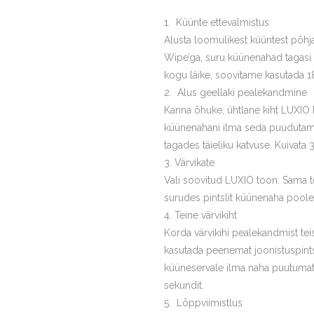
Küünte ettevalmistus
Alusta loomulikest küüntest põhj
Wipe’ga, suru küünenahad tagasi
kogu läike, soovitame kasutada 18
Alus geellaki pealekandmine
Kanna õhuke, ühtlane kiht LUXIO B
küünenahani ilma seda puudutamata
tagades täieliku katvuse. Kuivata 
Värvikate
Vali soovitud LUXIO toon. Sama t
surudes pintslit küünenaha poole 
Teine värvikiht
Korda värvikihi pealekandmist te
kasutada peenemat joonistuspintsl
küüneservale ilma naha puutumata
sekundit.
Lõppviimistlus