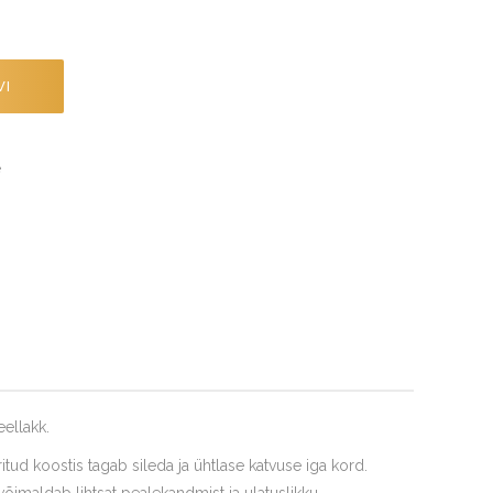
VI
e
eellakk.
itud koostis tagab sileda ja ühtlase katvuse iga kord.