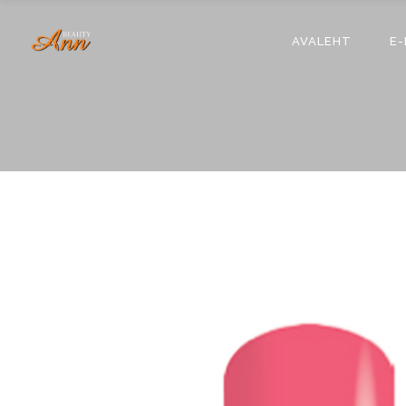
AVALEHT
E