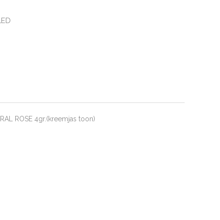
LED
L ROSE 4gr.(kreemjas toon)